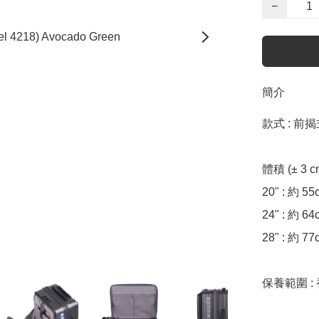
−
簡介
款式 : 前
體積 (± 3 cm)
20" : 約 55
24" : 約 64
28" : 約 77
保養範圍 :